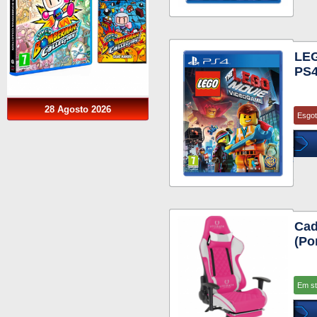
LE
PS
28 Agosto 2026
Esgo
Cad
(Po
Em s