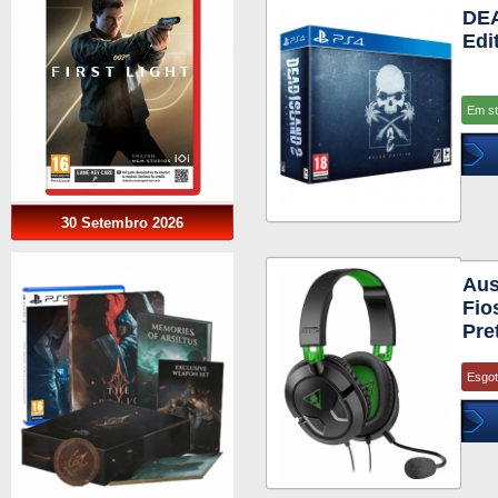
DEA
Edi
Em s
30 Setembro 2026
Aus
Fio
Pre
Esgo