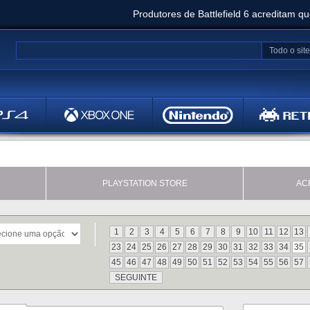
Produtores de Battlefield 6 acreditam q
Clair Obscur: Expedition 33 já vendeu 5 milhõ
Todo o site
Metal
Bethesd
PLAYSTATION STORE
AC
1
2
3
4
5
6
7
8
9
10
11
12
13
23
24
25
26
27
28
29
30
31
32
33
34
35
45
46
47
48
49
50
51
52
53
54
55
56
57
SEGUINTE