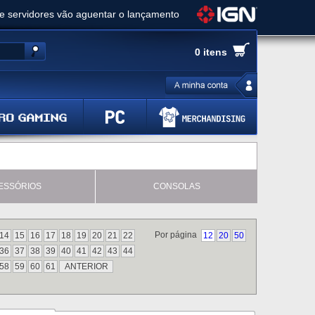
ue servidores vão aguentar o lançamento
es de cópias e vai receber novo conteúdo
0 itens
Ghost of Yotei - Análise
 Gear Solid Delta: Snake Eater - Análise
a anuncia livestream para o Fallout Day
ESSÓRIOS
CONSOLAS
Por página
14
15
16
17
18
19
20
21
22
12
20
50
36
37
38
39
40
41
42
43
44
58
59
60
61
ANTERIOR