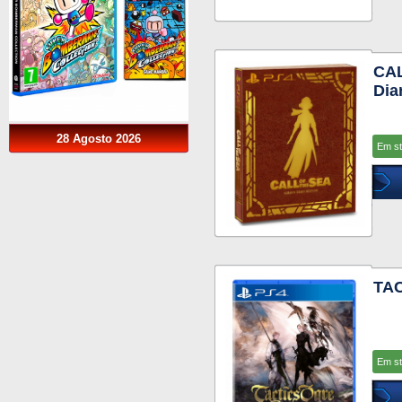
CAL
Dia
28 Agosto 2026
Em s
TA
Em s