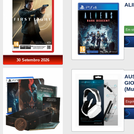
AL
Em s
30 Setembro 2026
AU
GI
(Mu
Esgo