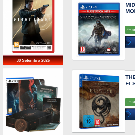
MI
MO
Em s
30 Setembro 2026
TH
EL
Em s