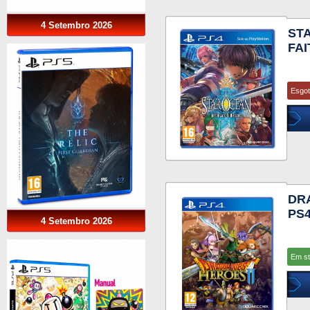
4 Setembro 2026
ST
FA
Esgo
DR
PS
4 Setembro 2026
Em s