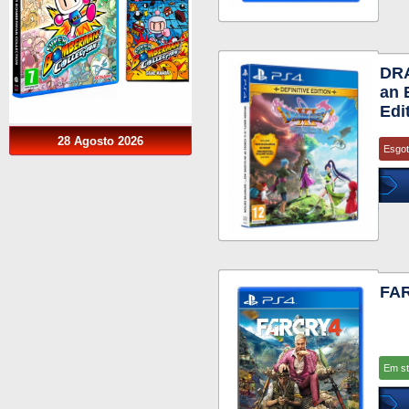
DRA
an 
Edi
28 Agosto 2026
Esgo
FAR
Em s