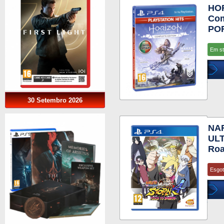
HO
Com
PO
Em s
30 Setembro 2026
NA
ULT
Roa
Esgo