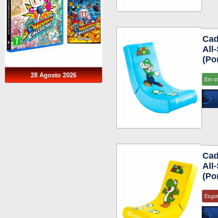
Cad
All
(Po
28 Agosto 2026
Em s
Cad
All
(Po
Esgo