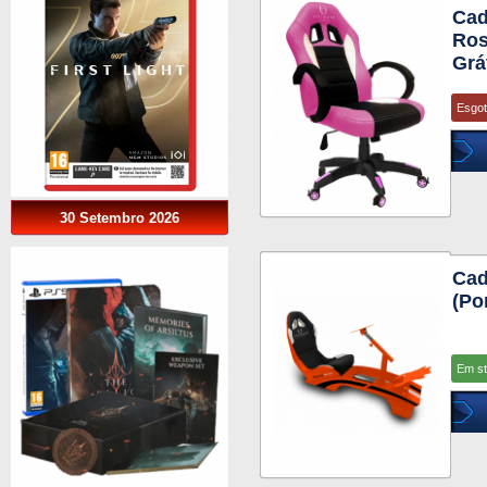
Cad
Ros
Grá
Esgo
30 Setembro 2026
Cad
(Po
Em s